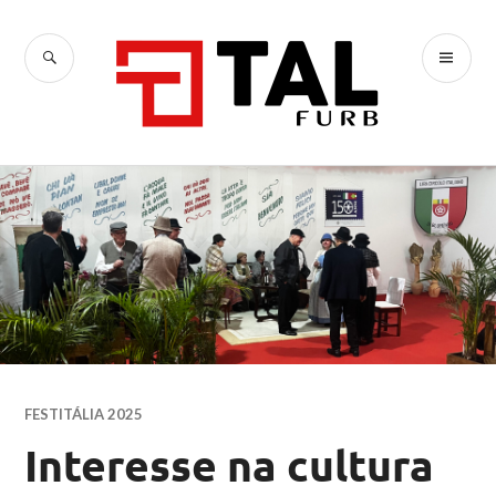
Ir
para
BUSCA
ME
conteúdo
TAL
PR
FESTITÁLIA 2025
Interesse na cultura