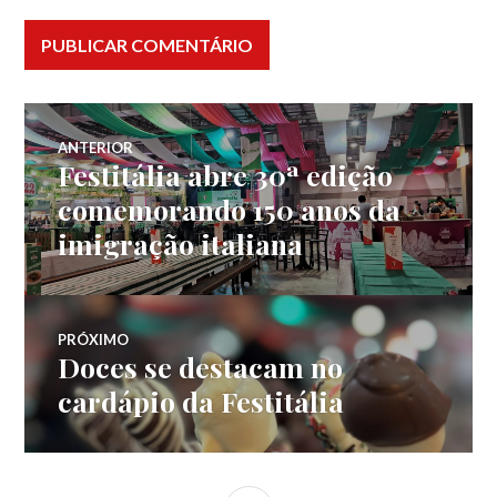
Navegação
ANTERIOR
Festitália abre 30ª edição
Post
de
anterior:
comemorando 150 anos da
imigração italiana
Post
PRÓXIMO
Doces se destacam no
Próximo
post:
cardápio da Festitália