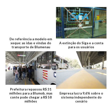
De referência a modelo em
xeque: as idas e vindas do
A extinção do Siga e a conta
transporte de Blumenau
para os usuários
Prefeitura repassou R$ 31
milhões para a Blumob, mas
Empresa lucra 9,6% sobre o
conte pode chegar a R$ 58
sistema independente do
milhões
cenário