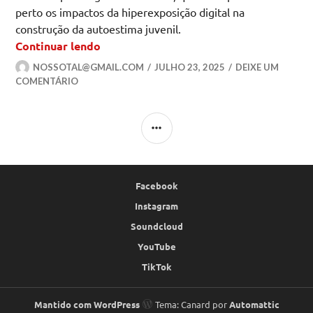
perto os impactos da hiperexposição digital na
construção da autoestima juvenil.
Como as redes sociais moldam os ideais
Continuar lendo
NOSSOTAL@GMAIL.COM
JULHO 23, 2025
DEIXE UM
COMENTÁRIO
LATERAL
Facebook
Instagram
Soundcloud
YouTube
TikTok
Mantido com WordPress
Tema: Canard por
Automattic