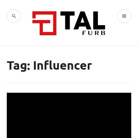
Ir
para
BUSCA
ME
conteúdo
TAL
PR
Tag:
Influencer