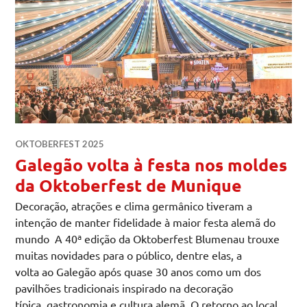
OKTOBERFEST 2025
Galegão volta à festa nos moldes
da Oktoberfest de Munique
Decoração, atrações e clima germânico tiveram a
intenção de manter fidelidade à maior festa alemã do
mundo A 40ª edição da Oktoberfest Blumenau trouxe
muitas novidades para o público, dentre elas, a
volta ao Galegão após quase 30 anos como um dos
pavilhões tradicionais inspirado na decoração
típica, gastronomia e cultura alemã. O retorno ao local