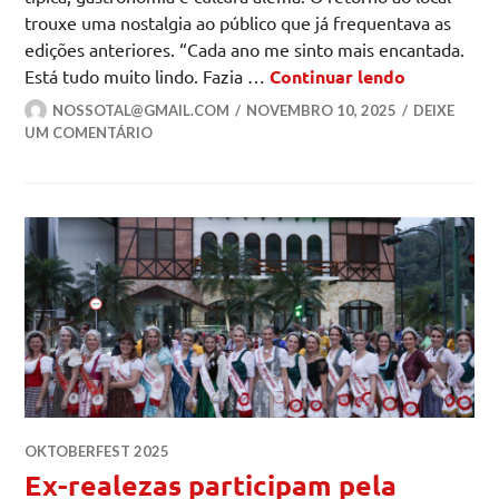
trouxe uma nostalgia ao público que já frequentava as
edições anteriores. “Cada ano me sinto mais encantada.
Galegão vo
Está tudo muito lindo. Fazia …
Continuar lendo
NOSSOTAL@GMAIL.COM
NOVEMBRO 10, 2025
DEIXE
UM COMENTÁRIO
OKTOBERFEST 2025
Ex-realezas participam pela