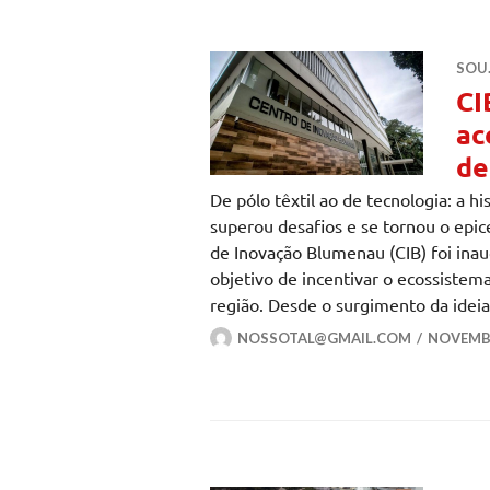
SOU
CI
ac
de
De pólo têxtil ao de tecnologia: a 
superou desafios e se tornou o epi
de Inovação Blumenau (CIB) foi ina
objetivo de incentivar o ecossiste
região. Desde o surgimento da idei
NOSSOTAL@GMAIL.COM
NOVEMBR