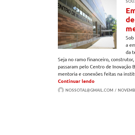
SOU
Em
de
me
Sob 
a e
da t
Seja no ramo financeiro, construtor
passaram pelo Centro de Inovação 
mentoria e conexões feitas na insti
Empresas que pas
Continuar lendo
NOSSOTAL@GMAIL.COM
NOVEMBR