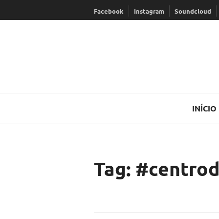
Ir
Facebook
Instagram
Soundcloud
para
conteúdo
INÍCIO
Tag:
#centro