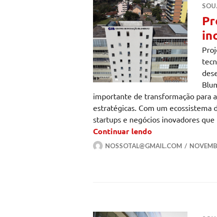
SOU
Pr
in
Proj
tecn
dese
Blum
importante de transformação para a 
estratégicas. Com um ecossistema d
startups e negócios inovadores que
Projetos do CIB 
Continuar lendo
NOSSOTAL@GMAIL.COM
NOVEMBR