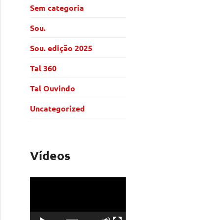
Sem categoria
Sou.
Sou. edição 2025
Tal 360
Tal Ouvindo
Uncategorized
Vídeos
T
o
c
a