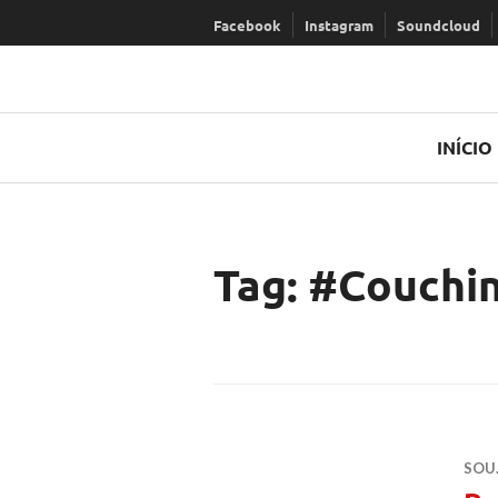
Ir
Facebook
Instagram
Soundcloud
para
conteúdo
INÍCIO
Tag:
#Couchi
SOU