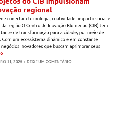
ojetos do CIB impulsionam
ovação regional
ene conectam tecnologia, criatividade, impacto social e
 da região O Centro de Inovação Blumenau (CIB) tem
rtante de transformação para a cidade, por meio de
cas. Com um ecossistema dinâmico e em constante
 e negócios inovadores que buscam aprimorar seus
Projetos do CIB impulsionam inovação regional
do
O 11, 2025
DEIXE UM COMENTÁRIO