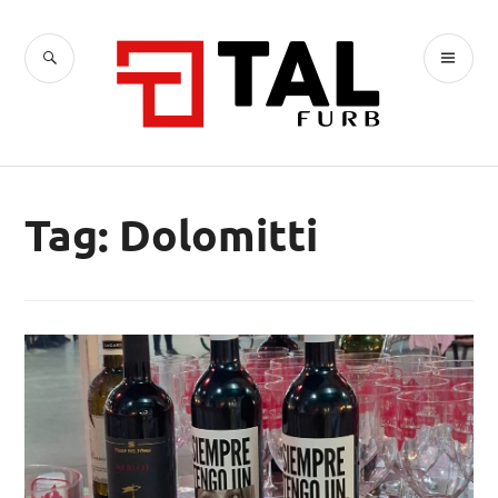
Ir
para
BUSCA
ME
conteúdo
TAL
PR
Tag:
Dolomitti