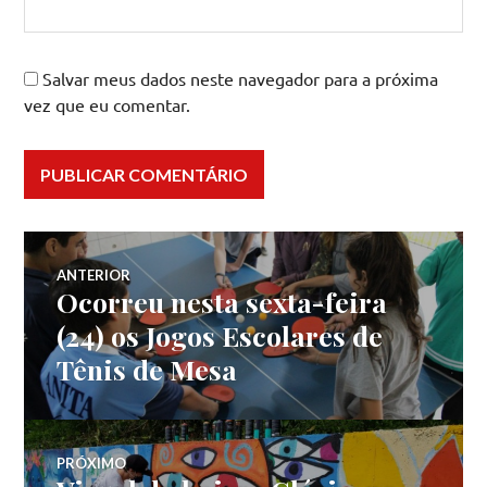
Salvar meus dados neste navegador para a próxima
vez que eu comentar.
Navegação
ANTERIOR
Ocorreu nesta sexta-feira
Post
de
anterior:
(24) os Jogos Escolares de
Tênis de Mesa
Post
PRÓXIMO
Próximo