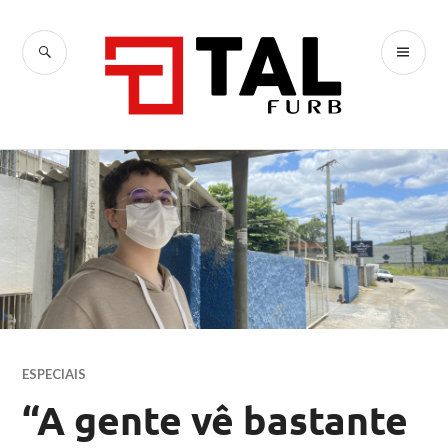
Ir
para
BUSCA
ME
conteúdo
TAL
PR
ESPECIAIS
“A gente vê bastante