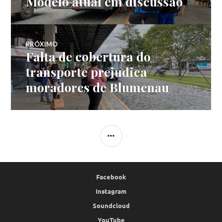
Modelo atual em discussão
de
anterior:
Post
PRÓXIMO
Falta de cobertura do
Próximo
post:
transporte prejudica
moradores de Blumenau
LATERAL
Facebook
Instagram
Soundcloud
YouTube