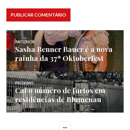
Navegação
ANTERIOR
Sasha Benner Bauer é a nova
Post
de
anterior:
rainha da 37ª Oktoberfest
Post
PRÓXIMO
Cai o número de furtos em
Próximo
post:
residências de Blumenau
LATERAL