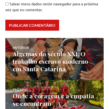
Salvar meus dados neste navegador para a próxima
vez que eu comentar.
Navegação
ANTERIOR
Algemas do século XXI: O
Post
de
anterior:
trabalho escravo moderno
em Santa Catarina
Post
PRÓXIMO
Onde a coragem e a empatia
Próximo
post:
se encontram