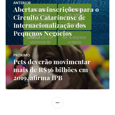
ANTERIOR
Abertas as inscrições para o
Post
de
anterior:
Circuito Catarinense de
Internacionalização dos
Post
Pequenos Negócios
PRÓXIMO
Pets deverão movimentar
Próximo
post:
mais de R$36 bilhões em
2019, afirma IPB
LATERAL