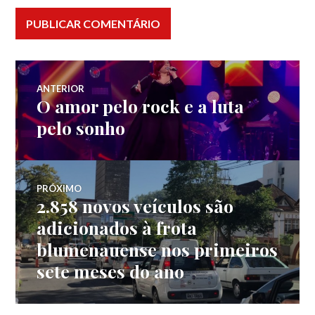
Navegação
ANTERIOR
O amor pelo rock e a luta
Post
de
anterior:
pelo sonho
Post
PRÓXIMO
2.858 novos veículos são
Próximo
post:
adicionados à frota
blumenauense nos primeiros
sete meses do ano