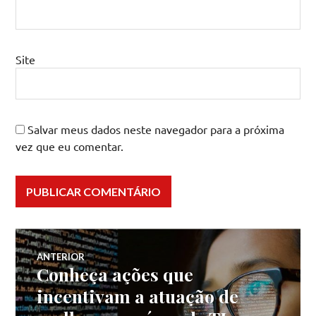
Site
Salvar meus dados neste navegador para a próxima
vez que eu comentar.
Navegação
ANTERIOR
Conheça ações que
Post
de
anterior:
incentivam a atuação de