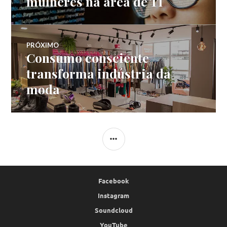
mulheres na área de TI
Post
PRÓXIMO
Consumo consciente
Próximo
post:
transforma indústria da
moda
LATERAL
Facebook
Instagram
Soundcloud
YouTube