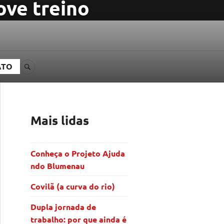
ve treino
ATO
BUSCA
Mais lidas
Conheça o Projeto Ajuda
ndo Blumenau
Covilã (a curva do rio)
Dupla jornada de
trabalho: por que ainda é