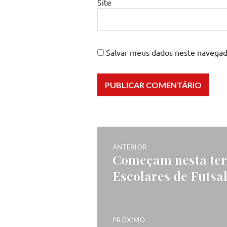
Site
Salvar meus dados neste navegad
Navegação
ANTERIOR
Começam nesta terç
Post
de
Escolares de Futsa
anterior:
Post
PRÓXIMO