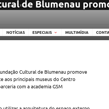
tural de Blumenau promo
YouTube
TikTok
TAL
NOTÍCIAS
ESPECIAIS
MULTIMÍDIA
CONT
a Fundação Cultural de Blumenau promove
te aos principais museus do Centro
parceria com a academia GSM
 utilizar a arquitetura do espaço externo,