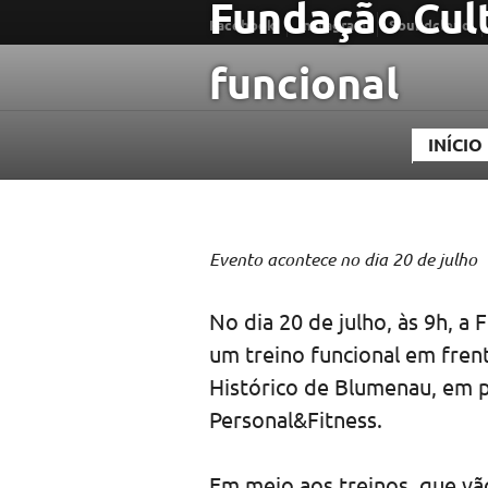
Fundação Cul
Ir
Facebook
Instagram
Soundcloud
para
funcional
conteúdo
INÍCIO
Evento acontece no dia 20 de julho
No dia 20 de julho, às 9h, 
um treino funcional em fren
Histórico de Blumenau, em 
Personal&Fitness.
Em meio aos treinos, que vão