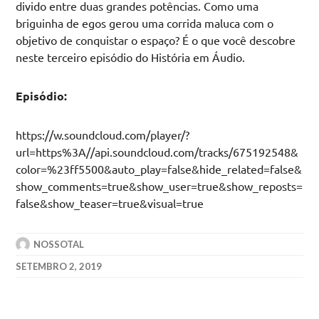
divido entre duas grandes potências. Como uma
briguinha de egos gerou uma corrida maluca com o
objetivo de conquistar o espaço? É o que você descobre
neste terceiro episódio do História em Áudio.
Episódio:
https://w.soundcloud.com/player/?
url=https%3A//api.soundcloud.com/tracks/675192548&
color=%23ff5500&auto_play=false&hide_related=false&
show_comments=true&show_user=true&show_reposts=
false&show_teaser=true&visual=true
NOSSOTAL
SETEMBRO 2, 2019