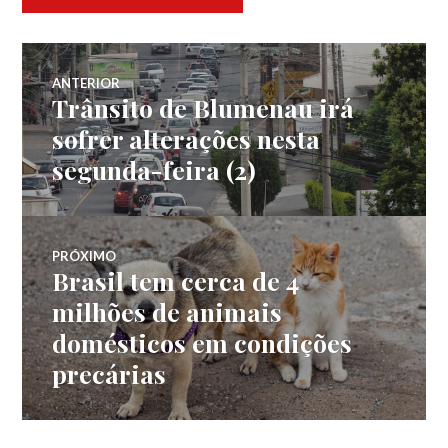
Navegação
ANTERIOR
Trânsito de Blumenau irá
Post
de
anterior:
sofrer alterações nesta
segunda-feira (2)
Post
PRÓXIMO
Brasil tem cerca de 4
Próximo
post:
milhões de animais
domésticos em condições
precárias