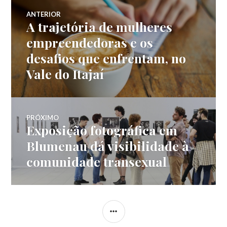
Navegação
ANTERIOR
A trajetória de mulheres
Post
de
anterior:
empreendedoras e os
desafios que enfrentam, no
Post
Vale do Itajaí
PRÓXIMO
Exposição fotográfica em
Próximo
post:
Blumenau dá visibilidade à
comunidade transexual
LATERAL