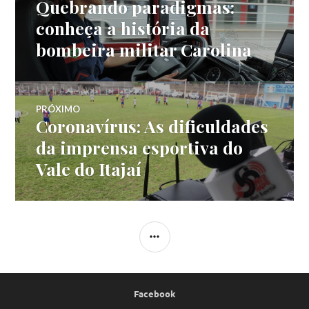
Quebrando paradigmas:
Post
de
anterior:
conheça a história da
bombeira militar Carolina
Post
PRÓXIMO
Coronavírus: As dificuldades
Próximo
post:
da imprensa esportiva do
Vale do Itajaí
LATERAL
Facebook