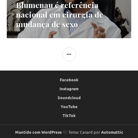
Blumenau é referência
Próximo
post:
nacional em cirurgia de
mudança de sexo
LATERAL
Facebook
Instagram
Soundcloud
YouTube
TikTok
Mantido com WordPress
Tema: Canard por
Automattic