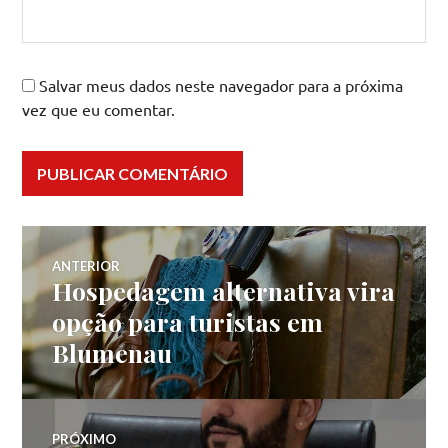
Salvar meus dados neste navegador para a próxima
vez que eu comentar.
Navegação
ANTERIOR
Hospedagem alternativa vira
Post
de
anterior:
opção para turistas em
Blumenau
Post
PRÓXIMO