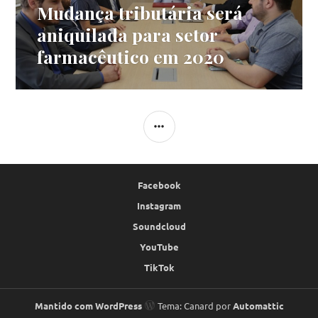
Mudança tributária será
Próximo
post:
aniquilada para setor
farmacêutico em 2020
LATERAL
Facebook
Instagram
Soundcloud
YouTube
TikTok
Mantido com WordPress
Tema: Canard por
Automattic