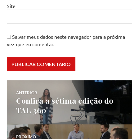
Site
Salvar meus dados neste navegador para a próxima
vez que eu comentar.
Navegação
ANTERIOR
Confira a sétima edição do
Post
de
anterior:
TAL 360°
Post
PRÓXIMO