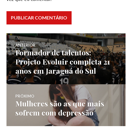
Navegação
ANTERIOR
Formador de talentos:
Post
de
anterior:
Projeto Evoluir completa 21
anos em Jaraguá do Sul
Post
PRÓXIMO
Mulheres são as que mais
Próximo
post:
sofrem com depressão