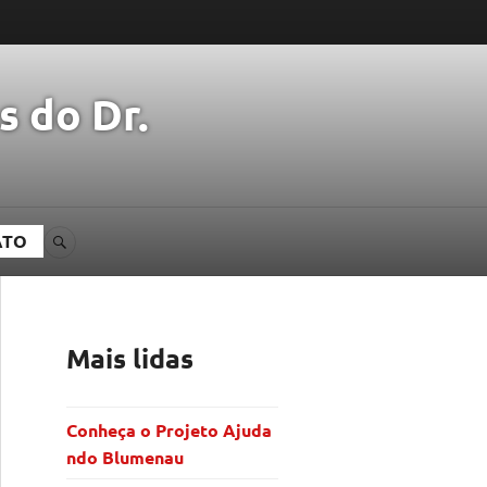
s do Dr.
ATO
BUSCA
Mais lidas
Conheça o Projeto Ajuda
ndo Blumenau