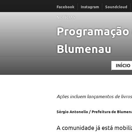
Ir
Facebook
Instagram
Soundcloud
para
NOTÍCIAS
conteúdo
Programação e
Blumenau
INÍCIO
Ações incluem lançamentos de livros,
Sérgio Antonello / Prefeitura de Blumen
A comunidade já está mobiliz