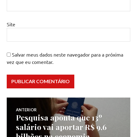
Site
Salvar meus dados neste navegador para a próxima
vez que eu comentar.
Navegação
ANTERIOR
Pesquisa aponta que 13º
Post
de
anterior:
salário vai aportar R$ 9,6
bilhões na economia