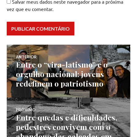
Salvar meus dados neste navegador para a próxima
vez que eu comentar.
Navegação
ANTERIOR
Entre o “vira-latismo” e o
Post
de
anterior:
orgulho nacional: jovens
redefinem o patriotismo
Post
PRÓXIMO
Entre quedas e dificuldades,
Próximo
post:
pedestres convivem com o
abandono das calçadas em