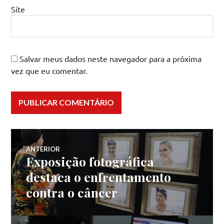
Site
Salvar meus dados neste navegador para a próxima
vez que eu comentar.
Navegação
ANTERIOR
Exposição fotográfica
Post
de
anterior:
destaca o enfrentamento
contra o câncer
Post