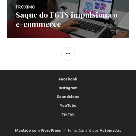
PRÓXIMO
Saque do FGTS impulsiona o
Próximo
post:
e-commerce
LATERAL
Facebook
Instagram
Soundcloud
YouTube
TikTok
Mantido com WordPress
Tema: Canard por
Automattic