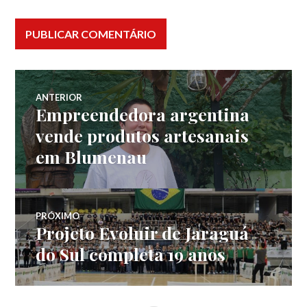
Navegação
ANTERIOR
Empreendedora argentina
Post
de
anterior:
vende produtos artesanais
em Blumenau
Post
PRÓXIMO
Projeto Evoluir de Jaraguá
Próximo
post:
do Sul completa 19 anos