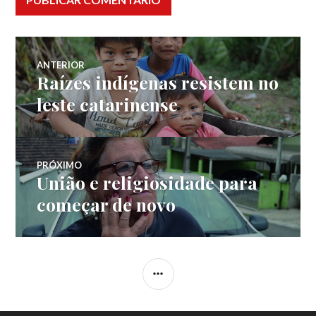
Navegação
ANTERIOR
Raízes indígenas resistem no
Post
de
anterior:
leste catarinense
Post
PRÓXIMO
União e religiosidade para
Próximo
post:
começar de novo
LATERAL