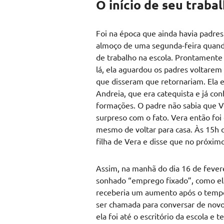
O início de seu traba
Foi na época que ainda havia padres 
almoço de uma segunda-feira quand
de trabalho na escola. Prontamente 
lá, ela aguardou os padres voltarem
que disseram que retornariam. Ela en
Andreia, que era catequista e já co
formações. O padre não sabia que V
surpreso com o fato. Vera então fo
mesmo de voltar para casa. Às 15h d
filha de Vera e disse que no próximo 
Assim, na manhã do dia 16 de feve
sonhado “emprego fixado”, como ela 
receberia um aumento após o temp
ser chamada para conversar de novo
ela foi até o escritório da escola e t