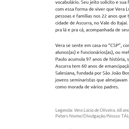
vocabulário. Seu jeito solícito e su
com essa forma de viver que Vera Lú
pessoas e famílias nos 22 anos que 
cidade de Ascurra, no Vale do Itajaí
pra lá e pra cá, acompanhada de seu
Vera se sente em casa no “CSP”, co
alunos(as) e funcionários(as), ou me
Paulo acumula 97 anos de história, 
Ascurra tem 60 anos de emancipação 
Salesiana, fundada por São João Bo
jovens seminaristas que almejavam 
como morada de vários padres.
Legenda:
Vera Lúcia de Oliveira, 68 a
Peters Nome/Divulgação/Nosso TA