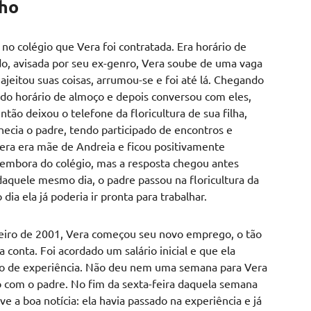
lho
no colégio que Vera foi contratada. Era horário de
o, avisada por seu ex-genro, Vera soube de uma vaga
ajeitou suas coisas, arrumou-se e foi até lá. Chegando
 do horário de almoço e depois conversou com eles,
tão deixou o telefone da floricultura de sua filha,
nhecia o padre, tendo participado de encontros e
era era mãe de Andreia e ficou positivamente
i embora do colégio, mas a resposta chegou antes
aquele mesmo dia, o padre passou na floricultura da
dia ela já poderia ir pronta para trabalhar.
reiro de 2001, Vera começou seu novo emprego, o tão
conta. Foi acordado um salário inicial e que ela
o de experiência. Não deu nem uma semana para Vera
 com o padre. No fim da sexta-feira daquela semana
eve a boa notícia: ela havia passado na experiência e já