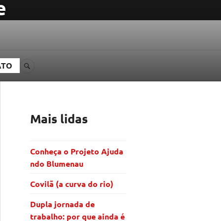
e
ATO
BUSCA
Mais lidas
Conheça o Projeto Ajuda
ndo Blumenau
Covilã (a curva do rio)
Dupla jornada de
trabalho: por que ainda é