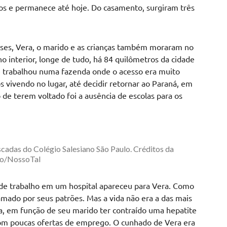
os e permanece até hoje. Do casamento, surgiram três
enses, Vera, o marido e as crianças também moraram no
 interior, longe de tudo, há 84 quilômetros da cidade
é trabalhou numa fazenda onde o acesso era muito
nos vivendo no lugar, até decidir retornar ao Paraná, em
 de terem voltado foi a ausência de escolas para os
scadas do Colégio Salesiano São Paulo. Créditos da
ão/NossoTal
 de trabalho em um hospital apareceu para Vera. Como
 amado por seus patrões. Mas a vida não era a das mais
va, em função de seu marido ter contraído uma hepatite
com poucas ofertas de emprego. O cunhado de Vera era