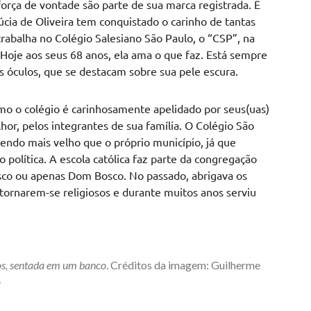
a força de vontade são parte de sua marca registrada. É
cia de Oliveira tem conquistado o carinho de tantas
trabalha no Colégio Salesiano São Paulo, o “CSP”, na
. Hoje aos seus 68 anos, ela ama o que faz. Está sempre
s óculos, que se destacam sobre sua pele escura.
mo o colégio é carinhosamente apelidado por seus(uas)
lhor, pelos integrantes de sua família. O Colégio São
sendo mais velho que o próprio município, já que
política. A escola católica faz parte da congregação
sco ou apenas Dom Bosco. No passado, abrigava os
tornarem-se religiosos e durante muitos anos serviu
nos, sentada em um banco
. Créditos da imagem: Guilherme
L