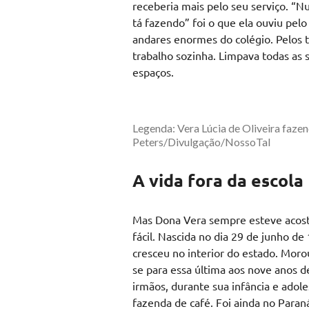
receberia mais pelo seu serviço. “N
tá fazendo” foi o que ela ouviu pel
andares enormes do colégio. Pelos 
trabalho sozinha. Limpava todas as s
espaços.
Legenda: Vera Lúcia de Oliveira faze
Peters/Divulgação/NossoTal
A vida fora da escola
Mas Dona Vera sempre esteve acostu
fácil. Nascida no dia 29 de junho d
cresceu no interior do estado. Mor
se para essa última aos nove anos d
irmãos, durante sua infância e adol
fazenda de café. Foi ainda no Para