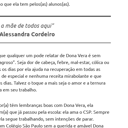
que ela tem pelos(as) alunos(as).
 a mãe de todos aqui”
 Alessandra Cordeiro
que qualquer um pode relatar de Dona Vera é sem
roso”. Seja dor de cabeça, febre, mal-estar, cólica ou
s os dias por ela ajuda na recuperação em todas as
a de especial e nenhuma receita mirabolante e que
os dias. Talvez o toque a mais seja o amor e a ternura
 em seu trabalho.
or(a) têm lembranças boas com Dona Vera, ela
a) que já passou pela escola: ela ama o CSP. Sempre
la segue trabalhando, sem intenções de parar.
e um Colégio São Paulo sem a querida e amável Dona