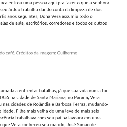
unca entrou uma pessoa aqui pra fazer o que a senhora
o seu árduo trabalho dando conta da limpeza de dois
trÊs anos seguintes, Dona Vera assumiu todo o
alas de aula, escritórios, corredores e todos os outros
ndo café. Créditos da imagem: Guilherme
mada a enfrentar batalhas, já que sua vida nunca foi
e 1955 na cidade de Santa Mariana, no Paraná, Vera
ou nas cidades de Rolândia e Barbosa Ferraz, mudando-
e idade. Filha mais velha de uma leva de mais seis
escência trabalhava com seu pai na lavoura em uma
ná que Vera conheceu seu marido, José Simão de