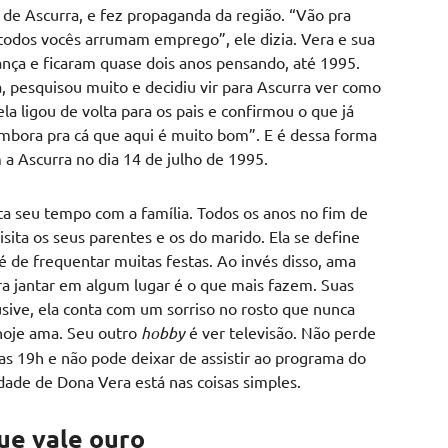
a de Ascurra, e fez propaganda da região. “Vão pra
 todos vocês arrumam emprego”, ele dizia. Vera e sua
ça e ficaram quase dois anos pensando, até 1995.
ia, pesquisou muito e decidiu vir para Ascurra ver como
a ligou de volta para os pais e confirmou o que já
embora pra cá que aqui é muito bom”. E é dessa forma
a Ascurra no dia 14 de julho de 1995.
ita seu tempo com a família. Todos os anos no fim de
visita os seus parentes e os do marido. Ela se define
 de frequentar muitas festas. Ao invés disso, ama
para jantar em algum lugar é o que mais fazem. Suas
lusive, ela conta com um sorriso no rosto que nunca
hoje ama. Seu outro
hobby
é ver televisão. Não perde
as 19h e não pode deixar de assistir ao programa do
dade de Dona Vera está nas coisas simples.
ue vale ouro