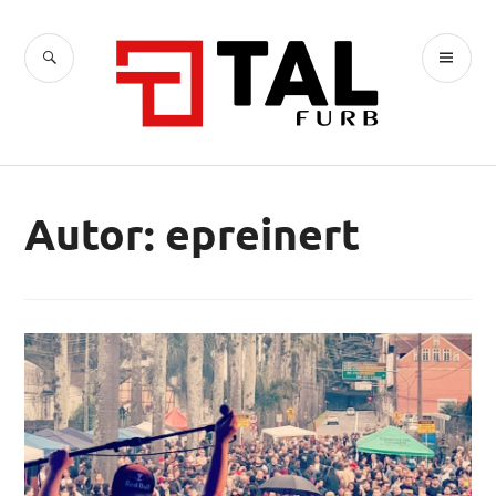
Ir
para
BUSCA
ME
conteúdo
TAL
PR
Autor:
epreinert