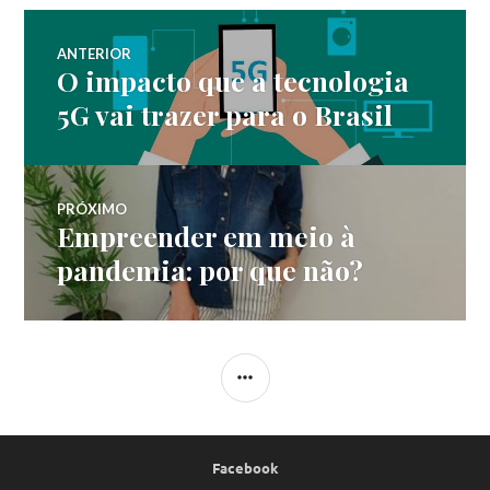
Navegação
ANTERIOR
O impacto que a tecnologia
Post
de
anterior:
5G vai trazer para o Brasil
Post
PRÓXIMO
Empreender em meio à
Próximo
post:
pandemia: por que não?
LATERAL
Facebook