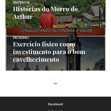
ANTERIOR
Histórias do Morro do
Post
de
anterior:
Arthur
Post
PRÓXIMO
Exercício físico como
Próximo
post:
investimento para o bom
envelhecimento
LATERAL
Facebook