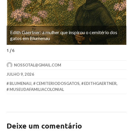
Edith Gaertner: a mulher que inspirou o cemitério dos
E
gatos em Blumenau
g
1 / 6
NOSSOTAL@GMAIL.COM
JULHO 9, 2026
BLUMENAU
,
CEMITERIODOSGATOS
,
EDITHGAERTNER
,
MUSEUDAFAMILIACOLONIAL
Deixe um comentário