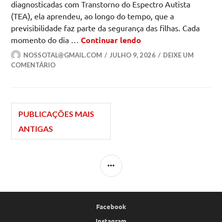
diagnosticadas com Transtorno do Espectro Autista
(TEA), ela aprendeu, ao longo do tempo, que a
previsibilidade faz parte da segurança das filhas. Cada
A interminável fila 
momento do dia …
Continuar lendo
NOSSOTAL@GMAIL.COM
JULHO 9, 2026
DEIXE UM
COMENTÁRIO
Navegação
PUBLICAÇÕES MAIS
ANTIGAS
por
LATERAL
posts
Facebook
Instagram