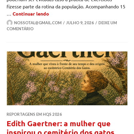
fizesse parte da rotina da população. Acompanhando 15
Exercício físico como investimento 
…
Continuar lendo
NOSSOTAL@GMAIL.COM
JULHO 9, 2026
DEIXE UM
COMENTÁRIO
REPORTAGENS EM HQS 2026
Edith Gaertner: a mulher que
inspirou o cemitério dos gatos