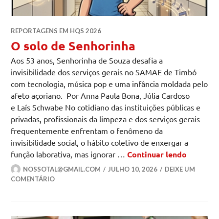
REPORTAGENS EM HQS 2026
O solo de Senhorinha
Aos 53 anos, Senhorinha de Souza desafia a
invisibilidade dos serviços gerais no SAMAE de Timbó
com tecnologia, música pop e uma infância moldada pelo
afeto açoriano. Por Anna Paula Bona, Júlia Cardoso
e Laís Schwabe No cotidiano das instituições públicas e
privadas, profissionais da limpeza e dos serviços gerais
frequentemente enfrentam o fenômeno da
invisibilidade social, o hábito coletivo de enxergar a
O solo d
função laborativa, mas ignorar …
Continuar lendo
NOSSOTAL@GMAIL.COM
JULHO 10, 2026
DEIXE UM
COMENTÁRIO