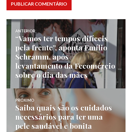
Navegação
ANTERIOR
“Vamos ter tempos difíceis
Post
de
anterior:
pela frente”, aponta Emílio
Schramm, após
Post
levantamento da Fecomércio
sobre o dia das mães
PRÓXIMO
Saiba quais são os cuidados
Próximo
post:
necessários para ter uma
pele saudável e bonita