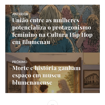
Navegação
ANTERIOR
União entre as mulheres
Post
de
anterior:
potencializa o protagonismo
feminino na Cultura Hip Hop
Post
em Blumenau
PRÓXIMO
Morte e história ganham
Próximo
post:
espaço em museu
blumenauense
LATERAL