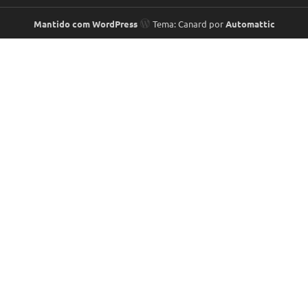
Mantido com WordPress
Tema: Canard por
Automattic