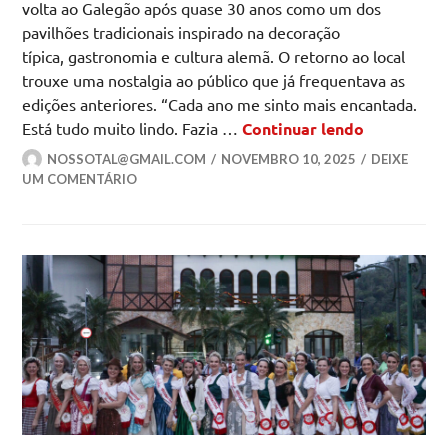
volta ao Galegão após quase 30 anos como um dos
pavilhões tradicionais inspirado na decoração
típica, gastronomia e cultura alemã. O retorno ao local
trouxe uma nostalgia ao público que já frequentava as
edições anteriores. “Cada ano me sinto mais encantada.
Galegão vo
Está tudo muito lindo. Fazia …
Continuar lendo
NOSSOTAL@GMAIL.COM
NOVEMBRO 10, 2025
DEIXE
UM COMENTÁRIO