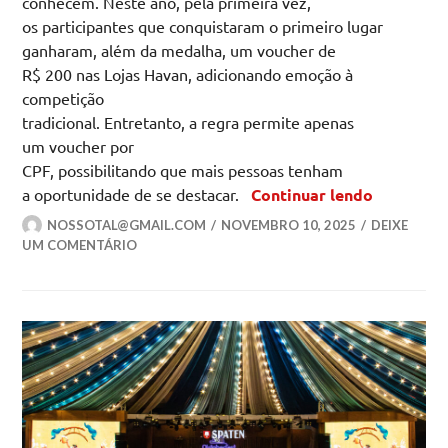
conhecem. Neste ano, pela primeira vez,
os participantes que conquistaram o primeiro lugar
ganharam, além da medalha, um voucher de
R$ 200 nas Lojas Havan, adicionando emoção à
competição
tradicional. Entretanto, a regra permite apenas
um voucher por
CPF, possibilitando que mais pessoas tenham
Brincadei
a oportunidade de se destacar.
Continuar lendo
NOSSOTAL@GMAIL.COM
NOVEMBRO 10, 2025
DEIXE
UM COMENTÁRIO