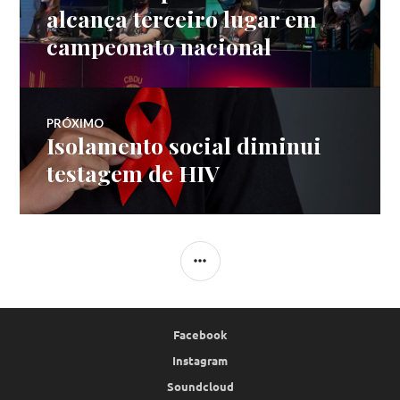
de
anterior:
alcança terceiro lugar em
campeonato nacional
Post
PRÓXIMO
Isolamento social diminui
Próximo
post:
testagem de HIV
LATERAL
Facebook
Instagram
Soundcloud