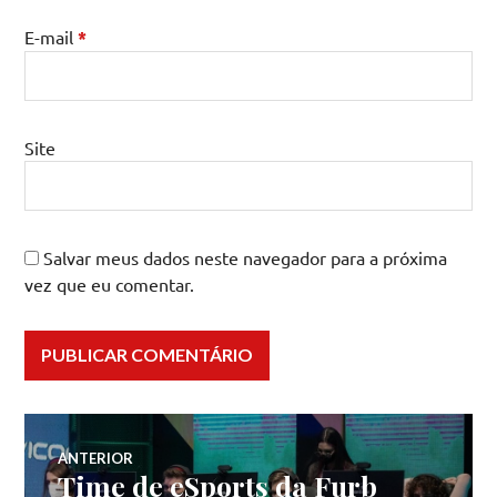
E-mail
*
Site
Salvar meus dados neste navegador para a próxima
vez que eu comentar.
Navegação
ANTERIOR
Time de eSports da Furb
Post