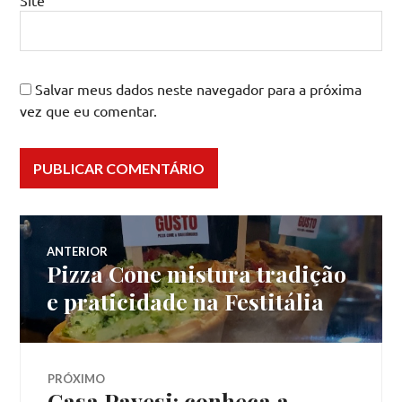
Site
Salvar meus dados neste navegador para a próxima
vez que eu comentar.
Navegação
ANTERIOR
Pizza Cone mistura tradição
Post
de
anterior:
e praticidade na Festitália
Post
PRÓXIMO
Casa Pavesi: conheça a
Próximo