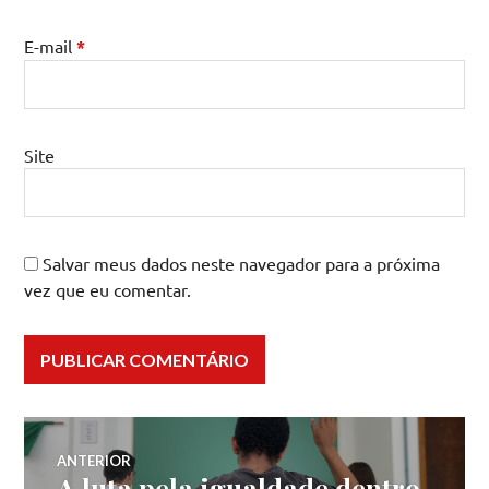
E-mail
*
Site
Salvar meus dados neste navegador para a próxima
vez que eu comentar.
Navegação
ANTERIOR
A luta pela igualdade dentro
Post