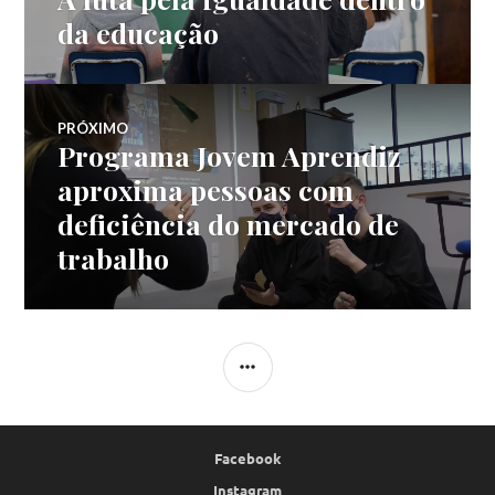
de
anterior:
da educação
Post
PRÓXIMO
Programa Jovem Aprendiz
Próximo
post:
aproxima pessoas com
deficiência do mercado de
trabalho
LATERAL
Facebook
Instagram