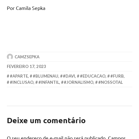
Por Camila Sepka
CAMZSEPKA
FEVEREIRO 17, 2023
#APARTE
,
#BLUMENAU
,
#DAVI
,
#EDUCACAO
,
#FURB
,
#INCLUSAO
,
#INFANTIL
,
#JORNALISMO
,
#NOSSOTAL
Deixe um comentário
O seu endereço de e-mail não será publicado.
Campos