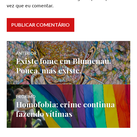
vez que eu comentar.
Navegação
ANTERIOR
Existe fome em Blumenau.
Post
de
anterior:
Pouca, mas existe.
Post
PRÓXIMO
Homofobia: crime continua
Próximo
post:
fazendo vítimas