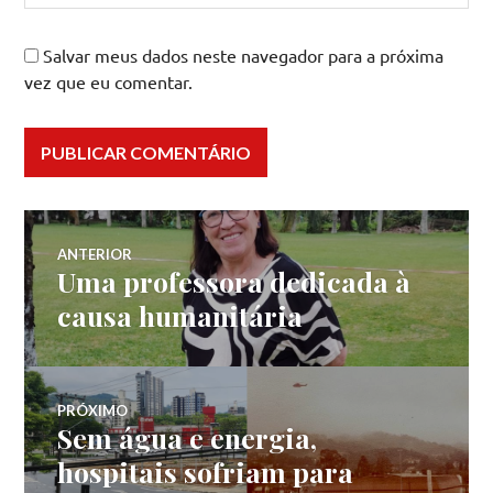
Salvar meus dados neste navegador para a próxima
vez que eu comentar.
Navegação
ANTERIOR
Uma professora dedicada à
Post
de
anterior:
causa humanitária
Post
PRÓXIMO
Sem água e energia,
Próximo
post:
hospitais sofriam para